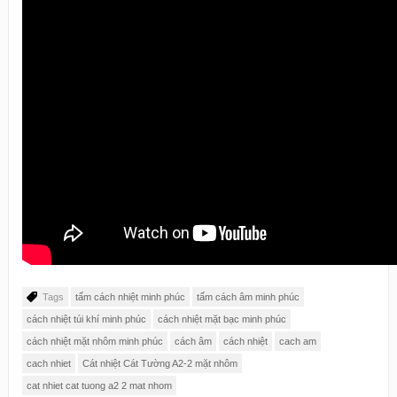
Tags
tấm cách nhiệt minh phúc
tấm cách âm minh phúc
cách nhiệt túi khí minh phúc
cách nhiệt mặt bạc minh phúc
cách nhiệt mặt nhôm minh phúc
cách âm
cách nhiệt
cach am
cach nhiet
Cát nhiệt Cát Tường A2-2 mặt nhôm
cat nhiet cat tuong a2 2 mat nhom