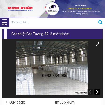
Cát nhiệt Cát Tường A2-2 mặt nhôm
Quy cách:
1m55 x 40m