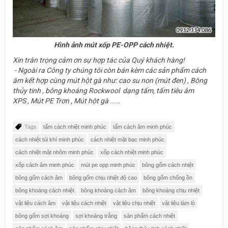
Hình ảnh mút xốp PE-OPP cách nhiệt.
Xin trân trọng cảm ơn sự hợp tác của Quý khách hàng!
- Ngoài ra Công ty chúng tôi còn bán kèm các sản phẩm cách
âm kết hợp cùng mút hột gà như: cao su non (mút đen) , Bông
thủy tinh , bông khoáng Rockwool dạng tấm, tấm tiêu âm
XPS , Mút PE Trơn , Mút hột gà .....
Tags
tấm cách nhiệt minh phúc
tấm cách âm minh phúc
cách nhiệt túi khí minh phúc
cách nhiệt mặt bạc minh phúc
cách nhiệt mặt nhôm minh phúc
xốp cách nhiệt minh phúc
xốp cách âm minh phúc
mút pe opp minh phúc
bông gốm cách nhiệt
bông gốm cách âm
bông gốm chịu nhiệt độ cao
bông gốm chống ồn
bông khoáng cách nhiệt
bông khoáng cách âm
bông khoáng chịu nhiệt
vật liệu cách âm
vật liệu cách nhiệt
vật liệu chịu nhiệt
vật liệu làm lò
bông gốm sợi khoáng
sợi khoáng trắng
sản phẩm cách nhiệt