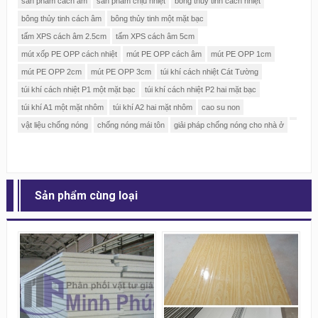
sản phẩm cách âm
sản phẩm chịu nhiệt
bông thủy tinh cách nhiệt
bông thủy tinh cách âm
bông thủy tinh một mặt bạc
tấm XPS cách âm 2.5cm
tấm XPS cách âm 5cm
mút xốp PE OPP cách nhiệt
mút PE OPP cách âm
mút PE OPP 1cm
mút PE OPP 2cm
mút PE OPP 3cm
túi khí cách nhiệt Cát Tường
túi khí cách nhiệt P1 một mặt bạc
túi khí cách nhiệt P2 hai mặt bạc
túi khí A1 một mặt nhôm
túi khí A2 hai mặt nhôm
cao su non
vật liệu chống nóng
chống nóng mái tôn
giải pháp chống nóng cho nhà ở
Sản phẩm cùng loại