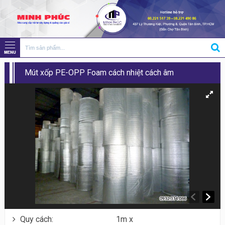
Mút xốp PE-OPP Foam cách nhiệt cách âm
Quy cách:
1m x