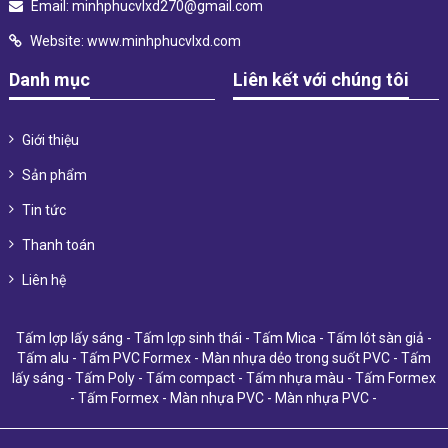
Email:
minhphucvlxd270@gmail.com
Website:
www.minhphucvlxd.com
Danh mục
Liên kết với chúng tôi
Giới thiệu
Sản phẩm
Tin tức
Thanh toán
Liên hệ
Tấm lợp lấy sáng
-
Tấm lợp sinh thái
-
Tấm Mica
-
Tấm lót sàn giả
-
Tấm alu
-
Tấm PVC Formex
-
Màn nhựa dẻo trong suốt PVC
-
Tấm
lấy sáng
-
Tấm Poly
-
Tấm compact
-
Tấm nhựa màu
-
Tấm Formex
-
Tấm Formex
-
Màn nhựa PVC
-
Màn nhựa PVC
-