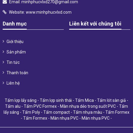
Email:
minhphucvlxd270@gmail.com
Website:
www.minhphucvlxd.com
Danh mục
Liên kết với chúng tôi
Giới thiệu
Sản phẩm
Tin tức
Thanh toán
Liên hệ
Tấm lợp lấy sáng
-
Tấm lợp sinh thái
-
Tấm Mica
-
Tấm lót sàn giả
-
Tấm alu
-
Tấm PVC Formex
-
Màn nhựa dẻo trong suốt PVC
-
Tấm
lấy sáng
-
Tấm Poly
-
Tấm compact
-
Tấm nhựa màu
-
Tấm Formex
-
Tấm Formex
-
Màn nhựa PVC
-
Màn nhựa PVC
-