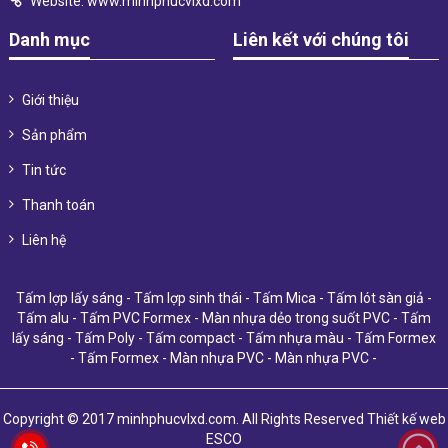
Website:
www.minhphucvlxd.com
Danh mục
Liên kết với chúng tôi
Giới thiệu
Sản phẩm
Tin tức
Thanh toán
Liên hệ
Tấm lợp lấy sáng
-
Tấm lợp sinh thái
-
Tấm Mica
-
Tấm lót sàn giả
-
Tấm alu
-
Tấm PVC Formex
-
Màn nhựa dẻo trong suốt PVC
-
Tấm
lấy sáng
-
Tấm Poly
-
Tấm compact
-
Tấm nhựa màu
-
Tấm Formex
-
Tấm Formex
-
Màn nhựa PVC
-
Màn nhựa PVC
-
Copyright © 2017 minhphucvlxd.com. All Rights Reserved
Thiết kế web
ESCO