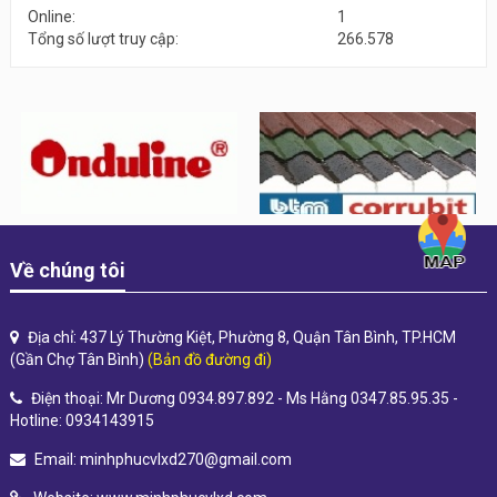
Online:
1
Tổng số lượt truy cập:
266.578
Về chúng tôi
Địa chỉ: 437 Lý Thường Kiệt, Phường 8, Quận Tân Bình, TP.HCM
(Gần Chợ Tân Bình)
(Bản đồ đường đi)
Điện thoại: Mr Dương 0934.897.892 - Ms Hằng 0347.85.95.35 -
Hotline: 0934143915
Email:
minhphucvlxd270@gmail.com