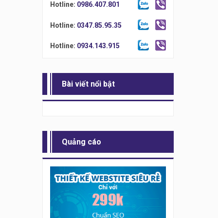
Hotline:
0986.407.801
Hotline:
0347.85.95.35
Hotline:
0934.143.915
Bài viết nổi bật
Quảng cáo