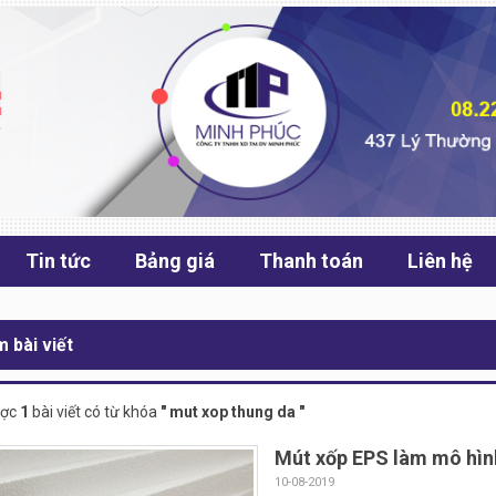
Tin tức
Bảng giá
Thanh toán
Liên hệ
m bài viết
ược
1
bài viết có từ khóa
" mut xop thung da "
Mút xốp EPS làm mô hìn
10-08-2019