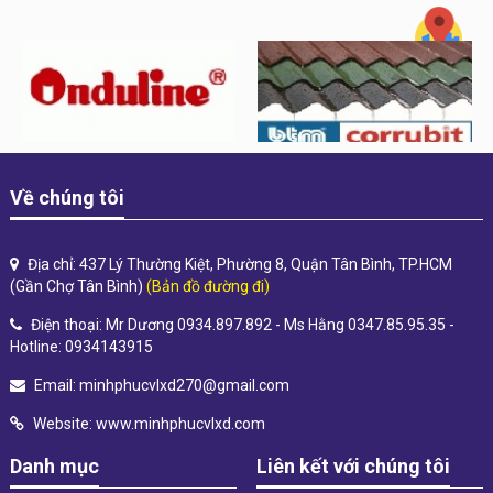
Về chúng tôi
Địa chỉ: 437 Lý Thường Kiệt, Phường 8, Quận Tân Bình, TP.HCM
(Gần Chợ Tân Bình)
(Bản đồ đường đi)
Điện thoại: Mr Dương 0934.897.892 - Ms Hằng 0347.85.95.35 -
Hotline: 0934143915
Email:
minhphucvlxd270@gmail.com
Website:
www.minhphucvlxd.com
Danh mục
Liên kết với chúng tôi