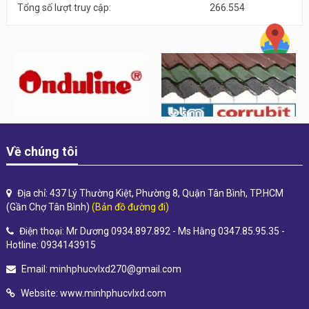
Tổng số lượt truy cập:
266.554
Về chúng tôi
Địa chỉ: 437 Lý Thường Kiệt, Phường 8, Quận Tân Bình, TP.HCM
(Gần Chợ Tân Bình)
(Bản đồ đường đi)
Điện thoại: Mr Dương 0934.897.892 - Ms Hằng 0347.85.95.35 -
Hotline: 0934143915
Email:
minhphucvlxd270@gmail.com
Website:
www.minhphucvlxd.com