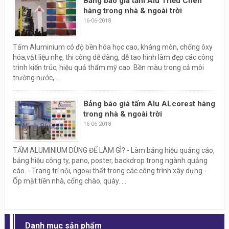
Bảng báo giá tấm Alu Triều Chen
hàng trong nhà & ngoài trời
16-06-2018
Tấm Aluminium có độ bền hóa học cao, kháng mòn, chống ôxy
hóa,vật liệu nhẹ, thi công dễ dàng, dễ tao hình làm đẹp các công
trình kiến trúc, hiệu quả thẩm mỹ cao. Bền màu trong cả môi
trường nước, ...
Bảng báo giá tấm Alu ALcorest hàng
trong nhà & ngoài trời
16-06-2018
TẤM ALUMINIUM DÙNG ĐỂ LÀM GÌ? - Làm bảng hiệu quảng cáo,
bảng hiệu công ty, pano, poster, backdrop trong ngành quảng
cáo. - Trang trí nội, ngoại thất trong các công trình xây dựng -
Ốp mặt tiền nhà, cổng chào, quày. ...
Danh mục sản phẩm