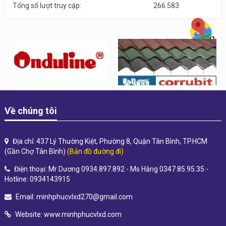
Tổng số lượt truy cập:
266.583
Về chúng tôi
Địa chỉ: 437 Lý Thường Kiệt, Phường 8, Quận Tân Bình, TP.HCM
(Gần Chợ Tân Bình)
(Bản đồ đường đi)
Điện thoại: Mr Dương 0934.897.892 - Ms Hằng 0347.85.95.35 -
Hotline: 0934143915
Email:
minhphucvlxd270@gmail.com
Website:
www.minhphucvlxd.com