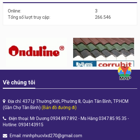
Online:
3
Tổng số lượt truy cập:
266.546
Về chúng tôi
Địa chỉ: 437 Lý Thường Kiệt, Phường 8, Quận Tân Bình, TP.HCM
(Gần Chợ Tân Bình)
(Bản đồ đường đi)
Điện thoại: Mr Dương 0934.897.892 - Ms Hằng 0347.85.95.35 -
Hotline: 0934143915
Email:
minhphucvlxd270@gmail.com