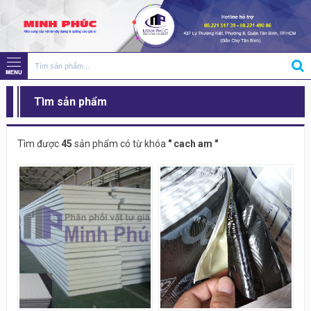
Tìm sản phẩm
Tìm được
45
sản phẩm có từ khóa
" cach am "